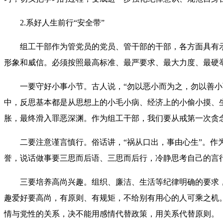
2.系好人生前行“安全带”
组工干部作为管党员的党员、管干部的干部，各方面具有
形象和威信。必须按照最高标准、最严要求、最大力度、最硬
一要守好小事小节。古人说，“勿以恶小而为之，勿以善
中，反思基本都是从思想上的小毛小病、经济上的小偷小摸、
胀，最终滑入罪恶深渊。作为组工干部，我们要从戒第一次贪
二要注意谨言慎行。俗话讲，“祸从口出，事由心生”。
誉，说话做事要三思而后语、三思而后行，冷静思考自己的言
三要培养高尚兴趣。组织、廉洁、生活等纪律明确的要求，
趣爱好要高尚，有原则、有规矩，不给别有用心的人可乘之机
情与党性的关系，决不能用感情代替政策，用关系代替原则。