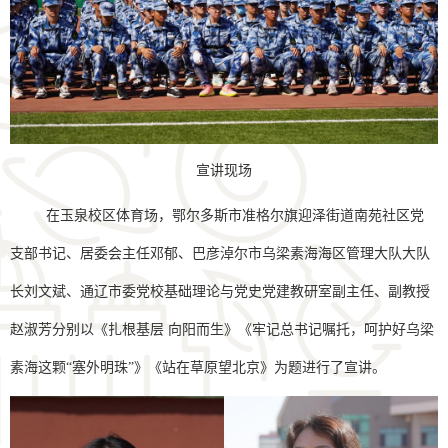
宣讲现场
在玉泉校区体育场，鄂尔多斯市准格尔旗迎泽街道南苑社区党
支部书记、居委会主任邓郁、巴彦淖尔市乌梁素海海区管理大队大队
长刘文斌、通辽市委党校基础理论与党史党建教研室副主任、副教授
赵淑芳分别以《扎根基层 向阳而生》《牢记总书记嘱托，呵护好乌梁
素海这颗“塞外明珠”》《站在草原望北京》为题进行了宣讲。