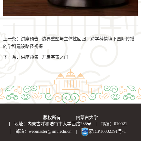
上一条：
讲座预告 | 边界重塑与主体性回归：跨学科情境下国际传播
的学科建设路径初探
下一条：
讲座预告 | 开启宇宙之门
版权所有 内蒙古大学
地址：内蒙古呼和浩特市大学西路235号
邮编：010021
邮箱：webmaster@imu.edu.cn
蒙ICP16002391号-1