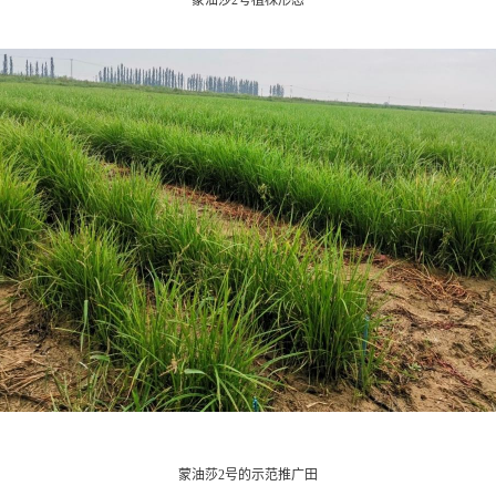
蒙油莎2号植株形态
蒙油莎2号的示范推广田