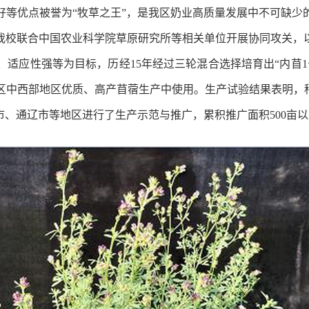
等优点被誉为“牧草之王”，
是我区奶业高质量发展中不可缺少
我校联合中国农业科学院草原研究所等相关单位开展协同攻关，
、适应性强等为目标，历经
1
5
年经过三轮混合选择培育
出“内苜
1
区中西部地区优质、高产苜蓿生产中使用。生产试验结果表明，种
市、通辽市
等地区
进行了生产示范与推广，累积推广面积
500
亩以