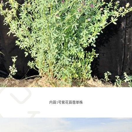
内苜1号紫花苜蓿单株