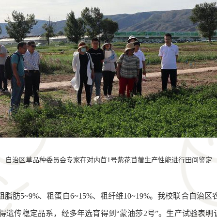
自治区草品种委员会专家在对内苜1号紫花苜蓿生产性能进行田间鉴定
肪5~9%、粗蛋白6~15%、粗纤维10~19%。我校联合自
遗传稳定品系，经多年选育得到“蒙油莎2号”。生产试验表明该