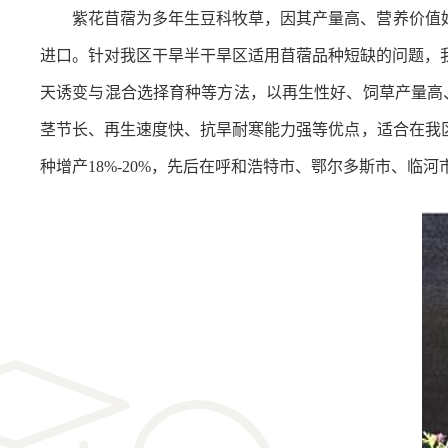
紫花苜蓿为多年生豆科牧草，因其产量高、营养价值好
进口。针对我区干旱半干旱区适用苜蓿品种短缺的问题，
天诱变与混合选择育种等方法，以再生性好、饲草产量高
茎节长、再生速度快、
抗旱耐寒能力强等优点，适合在我
种增产
1
8
%-
20
%
，先后在
呼和浩特
市
、鄂尔多斯
市
、临河